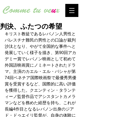
判決、ふたつの希望
キリスト教徒であるレバノン人男性と
パレスチナ難民の男性との口論が裁判
沙汰となり、やがて全国的な事件へと
発展していく様子を描き、第90回アカ
デミー賞でレバノン映画として初めて
外国語映画賞にノミネートされたドラ
マ。主演のカエル・エル・バシャが第
74回ベネチア国際映画祭で最優秀男優
賞を受賞するなど、国際的に高い評価
を獲得した。クエンティン・タランテ
ィーノ監督作品でアシスタントカメラ
マンなどを務めた経歴を持ち、これが
長編4作目となるレバノン出身のジア
ド・ドゥエイリ監督が、自身の体験に