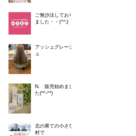
ご無沙汰しており
ました・・(^^;)
アッシュグレージ
ュ
N. 販売始めまし
た(*^-^*)
北の果ての小さな
村で