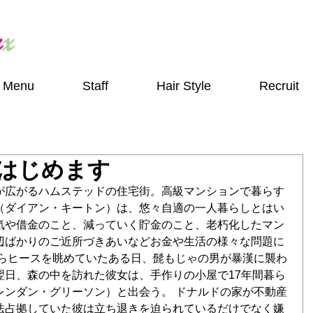
Menu
Staff
Hair Style
Recruit
はじめます
が広がるハムステッドの住宅街。高級マンションで暮らす
（ダイアン・キートン）は、悠々自適の一人暮らしとはい
気や借金のこと、減っていく貯金のこと、老朽化したマン
辺ばかりのご近所づきあいなどお金や生活の様々な問題に
からヒースを眺めていたある日、髭もじゃの男が暴漢に襲わ
翌日、森の中を訪れた彼女は、手作りの小屋で17年間暮ら
レンダン・グリーソン）と出会う。 ドナルドの家が不動産
法占拠していた彼は立ち退きを迫られているだけでなく嫌