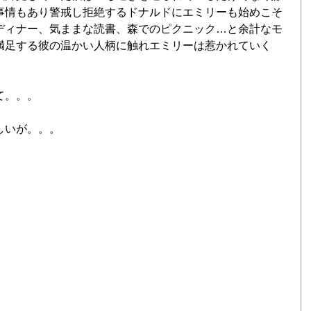
事情もあり警戒し拒絶するドナルドにエミリーも始めこそ
ディナー、気ままな読書、森でのピクニック…と余計なモ
満足する彼の温かい人柄に触れエミリーは惹かれていく
て。。。
しいが。。。