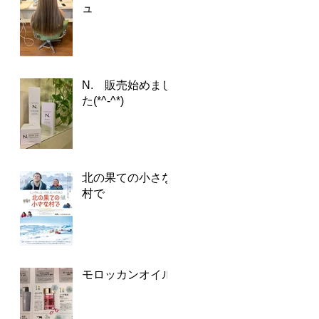
ュ
N. 販売始めまし
た(*^-^*)
北の果ての小さな
村で
モロッカンオイル